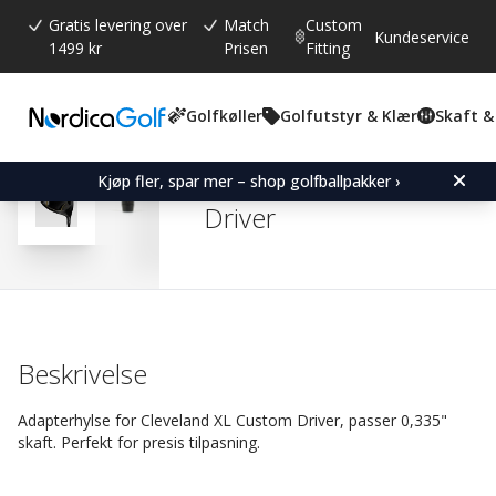
Gratis levering over
Match
Custom
Kundeservice
1499 kr
Prisen
Fitting
Golfkøller
Golfutstyr & Klær
Skaft &
Gjennomsnittskarakter:
4.5
(
stemmer:
2
)
Omtaler (
2
)
Adapter Sleeve for Clev
Kjøp fler, spar mer – shop golfballpakker ›
Driver
Beskrivelse
Adapterhylse for Cleveland XL Custom Driver, passer 0,335"
skaft. Perfekt for presis tilpasning.