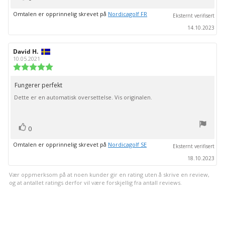
Omtalen er opprinnelig skrevet på
Nordicagolf FR
Eksternt verifisert
14.10.2023
Forfatter:
David H.
Omtaledato:
10.05.2021
Karakter:
5.0
av
Fungerer perfekt
Omtaletekst:
5
Dette er en automatisk oversettelse. Vis originalen.
mulige
stemmer
Liker
0
Omtalen er opprinnelig skrevet på
Nordicagolf SE
Eksternt verifisert
18.10.2023
Vær oppmerksom på at noen kunder gir en rating uten å skrive en review,
og at antallet ratings derfor vil være forskjellig fra antall reviews.