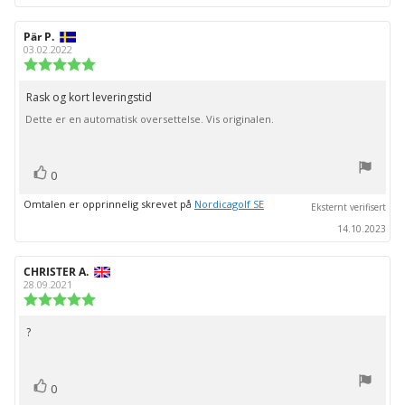
Forfatter:
Pär P.
Omtaledato:
03.02.2022
Karakter:
5.0
av
Rask og kort leveringstid
Omtaletekst:
5
Dette er en automatisk oversettelse. Vis originalen.
mulige
stemmer
Liker
0
Omtalen er opprinnelig skrevet på
Nordicagolf SE
Eksternt verifisert
14.10.2023
Forfatter:
CHRISTER A.
Omtaledato:
28.09.2021
Karakter:
5.0
av
?
Omtaletekst:
5
mulige
stemmer
Liker
0