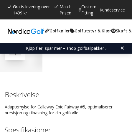
Gratis levering over
Match
Custom
Kundeservice
1499 kr
Prisen
Fitting
Golfkøller
Golfutstyr & Klær
Skaft &
Gjennomsnittskarakter:
4.9
(
stemmer:
14
)
Omtaler (
7
)
Adapter Sleeve for Calla
Kjøp fler, spar mer – shop golfballpakker ›
Beskrivelse
Adapterhylse for Callaway Epic Fairway #5, optimaliserer
presisjon og tilpasning for din golfkølle.
Spesifikasjoner