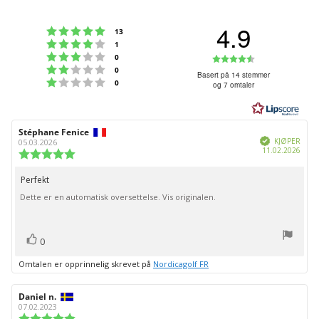
4.9
Karakter: 5 av 5 mulige
stemmer
13
Karakter: 4 av 5 mulige
stemmer
1
Karakter: 3 av 5 mulige
Karakter:
stemmer
0
Karakter: 2 av 5 mulige
stemmer
0
4.9
Basert på 14 stemmer
Karakter: 1 av 5 mulige
stemmer
0
og 7 omtaler
av
5
mulige
Forfatter:
Stéphane Fenice
Omtaledato:
Verifisert
KJØPER
05.03.2026
Dato
11.02.2026
Karakter:
for
5.0
kjøp:
av
Perfekt
Omtaletekst:
5
Dette er en automatisk oversettelse. Vis originalen.
mulige
stemmer
Liker
0
Omtalen er opprinnelig skrevet på
Nordicagolf FR
Forfatter:
Daniel n.
Omtaledato:
07.02.2023
Karakter: