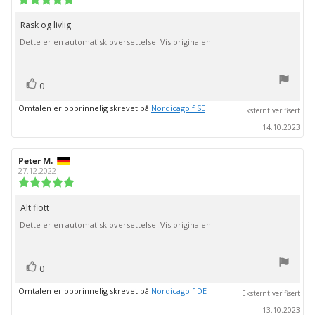
5.0
av
Rask og livlig
Omtaletekst:
5
Dette er en automatisk oversettelse. Vis originalen.
mulige
stemmer
Liker
0
Omtalen er opprinnelig skrevet på
Nordicagolf SE
Eksternt verifisert
14.10.2023
Forfatter:
Peter M.
Omtaledato:
27.12.2022
Karakter:
5.0
av
Alt flott
Omtaletekst:
5
Dette er en automatisk oversettelse. Vis originalen.
mulige
stemmer
Liker
0
Omtalen er opprinnelig skrevet på
Nordicagolf DE
Eksternt verifisert
13.10.2023