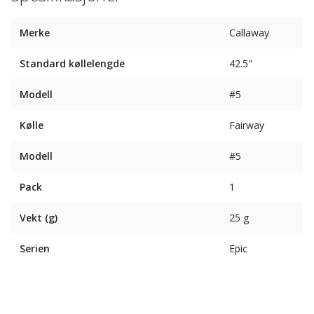
Merke
Callaway
Standard køllelengde
42.5"
Modell
#5
Kølle
Fairway
Modell
#5
Pack
1
Vekt (g)
25 g
Serien
Epic