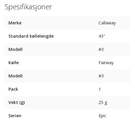
Spesifikasjoner
Merke
Callaway
Standard køllelengde
43"
Modell
#3
Kølle
Fairway
Modell
#3
Pack
1
Vekt (g)
25 g
Serien
Epic