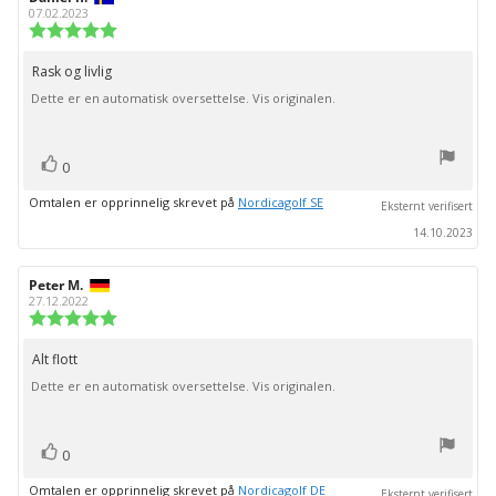
07.02.2023
Karakter:
5.0
av
Rask og livlig
Omtaletekst:
5
Dette er en automatisk oversettelse. Vis originalen.
mulige
stemmer
Liker
0
Omtalen er opprinnelig skrevet på
Nordicagolf SE
Eksternt verifisert
14.10.2023
Forfatter:
Peter M.
Omtaledato:
27.12.2022
Karakter:
5.0
av
Alt flott
Omtaletekst:
5
Dette er en automatisk oversettelse. Vis originalen.
mulige
stemmer
Liker
0
Omtalen er opprinnelig skrevet på
Nordicagolf DE
Eksternt verifisert