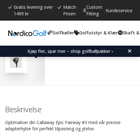
Gratis levering over
Match
Custom
Kundeservice
1499 kr
Prisen
Fitting
Golfkøller
Golfutstyr & Klær
Skaft &
Gjennomsnittskarakter:
4.9
(
stemmer:
14
)
Omtaler (
7
)
Adapter Sleeve for Calla
Kjøp fler, spar mer – shop golfballpakker ›
Beskrivelse
Optimaliser din Callaway Epic Fairway #3 med vår presise
adapterhylse for perfekt tilpasning og ytelse.