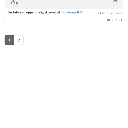
stemmer
Liker
0
Omtalen er opprinnelig skrevet på
Nordicagolf SE
Eksternt verifisert
18.10.2023
1
2