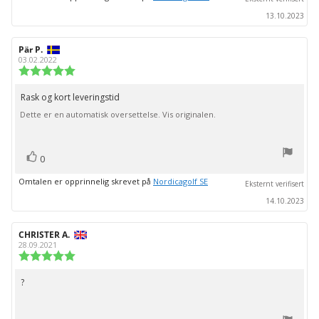
13.10.2023
Forfatter:
Pär P.
Omtaledato:
03.02.2022
Karakter:
5.0
av
Rask og kort leveringstid
Omtaletekst:
5
Dette er en automatisk oversettelse. Vis originalen.
mulige
stemmer
Liker
0
Omtalen er opprinnelig skrevet på
Nordicagolf SE
Eksternt verifisert
14.10.2023
Forfatter:
CHRISTER A.
Omtaledato:
28.09.2021
Karakter:
5.0
av
?
Omtaletekst:
5
mulige