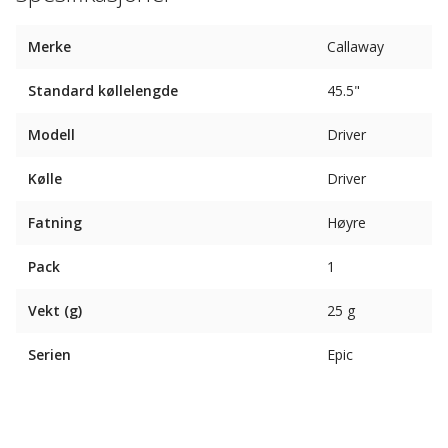
Merke
Callaway
Standard køllelengde
45.5"
Modell
Driver
Kølle
Driver
Fatning
Høyre
Pack
1
Vekt (g)
25 g
Serien
Epic