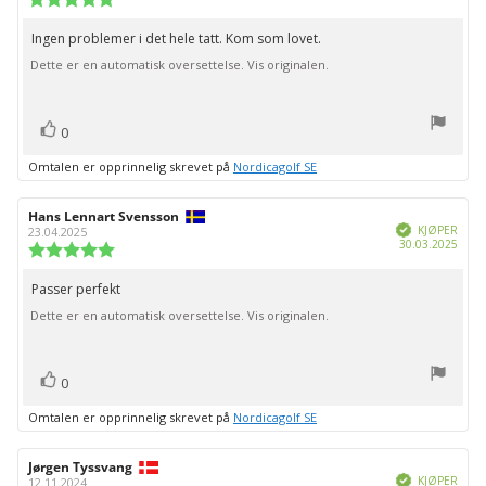
for
5.0
kjøp:
av
Ingen problemer i det hele tatt. Kom som lovet.
Omtaletekst:
5
Dette er en automatisk oversettelse. Vis originalen.
mulige
stemmer
Liker
0
Omtalen er opprinnelig skrevet på
Nordicagolf SE
Forfatter:
Hans Lennart Svensson
Omtaledato:
Verifisert
KJØPER
23.04.2025
Dato
30.03.2025
Karakter:
for
5.0
kjøp:
av
Passer perfekt
Omtaletekst:
5
Dette er en automatisk oversettelse. Vis originalen.
mulige
stemmer
Liker
0
Omtalen er opprinnelig skrevet på
Nordicagolf SE
Forfatter:
Jørgen Tyssvang
Omtaledato:
Verifisert
KJØPER
12.11.2024