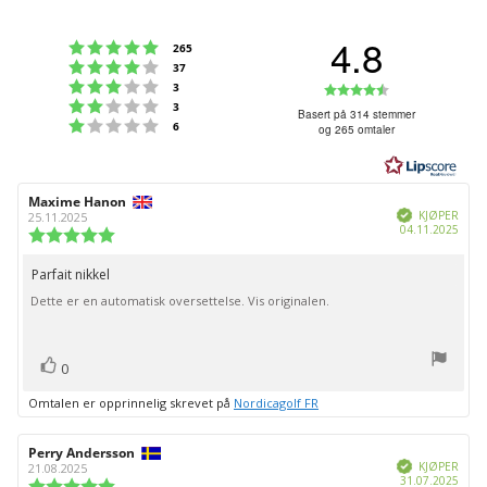
4.8
Karakter: 5 av 5 mulige
stemmer
265
Karakter: 4 av 5 mulige
stemmer
37
Karakter: 3 av 5 mulige
Karakter:
stemmer
3
Karakter: 2 av 5 mulige
stemmer
3
4.8
Basert på 314 stemmer
Karakter: 1 av 5 mulige
stemmer
6
og 265 omtaler
av
5
mulige
Forfatter:
Maxime Hanon
Omtaledato:
Verifisert
KJØPER
25.11.2025
Dato
04.11.2025
Karakter:
for
5.0
kjøp:
av
Parfait nikkel
Omtaletekst:
5
Dette er en automatisk oversettelse. Vis originalen.
mulige
stemmer
Liker
0
Omtalen er opprinnelig skrevet på
Nordicagolf FR
Forfatter:
Perry Andersson
Omtaledato:
Verifisert
KJØPER
21.08.2025
Dato
31.07.2025
Karakter: