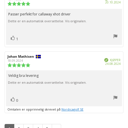
Dato
20.10.2024
Karakter:
for
5.0
kjøp:
av
Passer perfekt for callaway xhot driver
Omtaletekst:
5
Dette er en automatisk oversettelse. Vis originalen.
mulige
stemmer
Liker
1
Forfatter:
Johan Mathisen
Omtaledato:
Verifisert
KJØPER
18.09.2024
Dato
24.08.2024
Karakter:
for
5.0
kjøp:
av
Veldig bra levering
Omtaletekst:
5
Dette er en automatisk oversettelse. Vis originalen.
mulige
stemmer
Liker
0
Omtalen er opprinnelig skrevet på
Nordicagolf SE