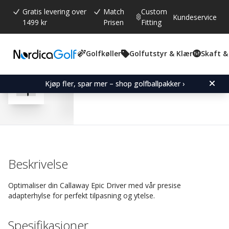
Gratis levering over
Match
Custom
Kundeservice
1499 kr
Prisen
Fitting
Golfkøller
Golfutstyr & Klær
Skaft &
Gjennomsnittskarakter:
4.8
(
stemmer:
314
)
Omtaler (
265
)
Adapter Sleeve for Callaw
Kjøp fler, spar mer – shop golfballpakker ›
Beskrivelse
Optimaliser din Callaway Epic Driver med vår presise
adapterhylse for perfekt tilpasning og ytelse.
Spesifikasjoner