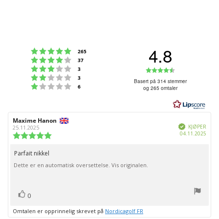
4.8
Karakter: 5 av 5 mulige
stemmer
265
Karakter: 4 av 5 mulige
stemmer
37
Karakter: 3 av 5 mulige
Karakter:
stemmer
3
Karakter: 2 av 5 mulige
stemmer
3
4.8
Basert på 314 stemmer
Karakter: 1 av 5 mulige
stemmer
6
og 265 omtaler
av
5
mulige
Forfatter:
Maxime Hanon
Omtaledato:
Verifisert
KJØPER
25.11.2025
Dato
04.11.2025
Karakter:
for
5.0
kjøp:
av
Parfait nikkel
Omtaletekst:
5
Dette er en automatisk oversettelse. Vis originalen.
mulige
stemmer
Liker
0
Omtalen er opprinnelig skrevet på
Nordicagolf FR