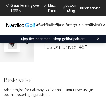
Gratis levering over
Match
Custom
Kundeservice
1499 kr
Prisen
Fitting
Golfkøller
Golfutstyr & Klær
Skaft &
Gjennomsnittskarakter:
4.8
(
stemmer:
314
)
Omtaler (
265
)
Adapter Sleeve for Calla
Kjøp fler, spar mer – shop golfballpakker ›
Fusion Driver 45"
Beskrivelse
Adapterhylse for Callaway Big Bertha Fusion Driver 45" gir
optimal justering og presisjon.