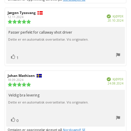
Forfatter:
Jørgen Tyssvang
Omtaledato:
Verifisert
KJØPER
12.11.2024
Dato
20.10.2024
Karakter:
for
5.0
kjøp:
av
Passer perfekt for callaway xhot driver
Omtaletekst:
5
Dette er en automatisk oversettelse. Vis originalen.
mulige
stemmer
Liker
1
Forfatter:
Johan Mathisen
Omtaledato:
Verifisert
KJØPER
18.09.2024
Dato
24.08.2024
Karakter:
for
5.0
kjøp:
av
Veldig bra levering
Omtaletekst:
5
Dette er en automatisk oversettelse. Vis originalen.
mulige
stemmer
Liker
0
Omtalen er opprinnelig skrevet på
Nordicagolf SE