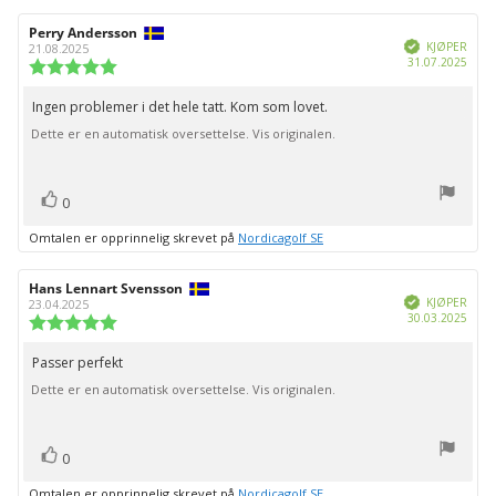
Forfatter:
Perry Andersson
Omtaledato:
Verifisert
KJØPER
21.08.2025
Dato
31.07.2025
Karakter:
for
5.0
kjøp:
av
Ingen problemer i det hele tatt. Kom som lovet.
Omtaletekst:
5
Dette er en automatisk oversettelse. Vis originalen.
mulige
stemmer
Liker
0
Omtalen er opprinnelig skrevet på
Nordicagolf SE
Forfatter:
Hans Lennart Svensson
Omtaledato:
Verifisert
KJØPER
23.04.2025
Dato
30.03.2025
Karakter:
for
5.0
kjøp:
av
Passer perfekt
Omtaletekst:
5
Dette er en automatisk oversettelse. Vis originalen.
mulige
stemmer
Liker
0
Omtalen er opprinnelig skrevet på
Nordicagolf SE