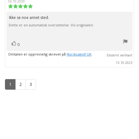
06.10.2020
Karakter:
5.0
av
Ikke se noe annet sted.
Omtaletekst:
5
Dette er en automatisk oversettelse. Vis originalen.
mulige
stemmer
Liker
0
Omtalen er opprinnelig skrevet på
Nordicagolf UK
Eksternt verifisert
13.10.2023
1
2
3