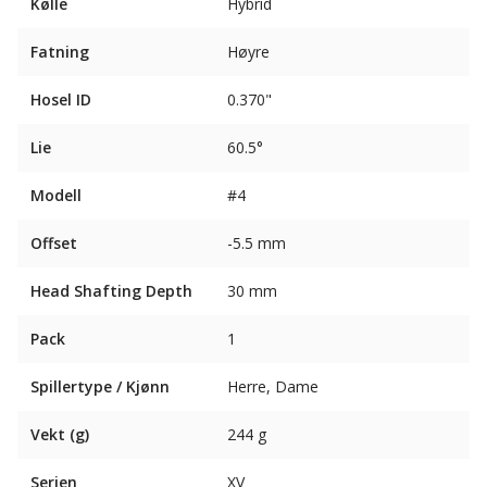
Kølle
Hybrid
Fatning
Høyre
Hosel ID
0.370"
Lie
60.5°
Modell
#4
Offset
-5.5 mm
Head Shafting Depth
30 mm
Pack
1
Spillertype / Kjønn
Herre, Dame
Vekt (g)
244 g
Serien
XV