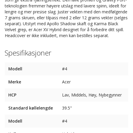
teknologien fremmer høyere utslag med lavere spinn, ideelt for
lengre og mer presise slag. Juster vekten med den medfølgende
7 grams skruen, eller tilpass med 2 eller 12 grams vekter (selges
separat). Utstyrt med Apollo Shadow skaft og Karma Black
Velvet grep, er Acer XV Hybrid designet for å forbedre ditt spill.
Headcover er ikke inkludert, men kan bestilles separat.
Spesifikasjoner
Modell
#4
Merke
Acer
HCP
Lav, Middels, Høy, Nybegynner
Standard køllelengde
39.5"
Modell
#4