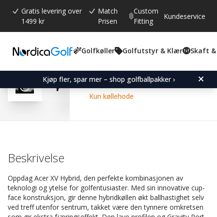
Gratis levering over
Match
Custom
Kundeservice
1499 kr
Prisen
Fitting
Golfkøller
Golfutstyr & Klær
Skaft &
Gjennomsnittskarakter:
4.7
(
stemmer:
15
)
Omtaler (
11
)
Acer XV Hybrid-Right-#4
Kjøp fler, spar mer – shop golfballpakker ›
Kun køllehode
Beskrivelse
Oppdag Acer XV Hybrid, den perfekte kombinasjonen av
teknologi og ytelse for golfentusiaster. Med sin innovative cup-
face konstruksjon, gir denne hybridkøllen økt ballhastighet selv
ved treff utenfor sentrum, takket være den tynnere omkretsen
som gir ekstra fjæringseffekt. Den lave profilen og Gravity Port-