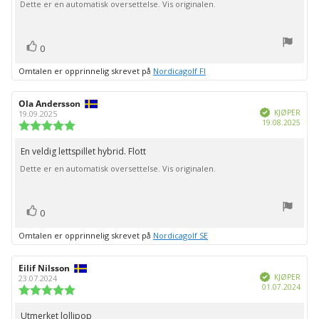
Dette er en automatisk oversettelse. Vis originalen.
mulige
stemmer
Liker
0
Omtalen er opprinnelig skrevet på
Nordicagolf FI
Forfatter:
Ola Andersson
Omtaledato:
Verifisert
KJØPER
19.09.2025
Dato
19.08.2025
Karakter:
for
5.0
kjøp:
av
En veldig lettspillet hybrid. Flott
Omtaletekst:
5
Dette er en automatisk oversettelse. Vis originalen.
mulige
stemmer
Liker
0
Omtalen er opprinnelig skrevet på
Nordicagolf SE
Forfatter:
Eilif Nilsson
Omtaledato:
Verifisert
KJØPER
23.07.2024
Dato
01.07.2024
Karakter:
for
5.0
kjøp:
av
Utmerket lollipop
Omtaletekst: