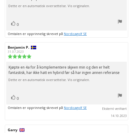
5
Dette er en automatisk oversettelse. Vis originalen.
mulige
stemmer
Liker
0
Omtalen er opprinnelig skrevet på
Nordicagolf SE
Forfatter:
Benjamin P.
Omtaledato:
31.07.2023
Karakter:
5.0
av
Kjøpte en 4a for å komplementere skjeen min og den er helt
Omtaletekst:
5
fantastisk, har ikke hatt en hybrid før så har ingen annen referanse
mulige
Dette er en automatisk oversettelse. Vis originalen.
stemmer
Liker
0
Omtalen er opprinnelig skrevet på
Nordicagolf SE
Eksternt verifisert
14.10.2023
Forfatter:
Garry
Omtaledato: