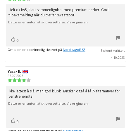
4.0
av
Helt ok fw5, klart sammenlignbar med premiummerker. God
Omtaletekst:
5
tilbakemelding når du treffer sweetspot.
mulige
Dette er en automatisk oversettelse. Vis originalen.
stemmer
Liker
0
Omtalen er opprinnelig skrevet på
Nordicagolf SE
Eksternt verifisert
14.10.2023
Forfatter:
Yasar E.
Omtaledato:
25.07.2023
Karakter:
4.0
av
Ikke lettest å slå, men god klubb. Ønsker også å få 7-alternativer for
Omtaletekst:
5
venstrehendte.
mulige
Dette er en automatisk oversettelse. Vis originalen.
stemmer
Liker
0
Omtalen er opprinnelig skrevet på
Nordicagolf FI