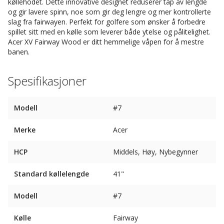
køllehodet. Dette innovative designet reduserer tap av lengde
og gir lavere spinn, noe som gir deg lengre og mer kontrollerte
slag fra fairwayen. Perfekt for golfere som ønsker å forbedre
spillet sitt med en kølle som leverer både ytelse og pålitelighet.
Acer XV Fairway Wood er ditt hemmelige våpen for å mestre
banen.
Spesifikasjoner
Modell
#7
Merke
Acer
HCP
Middels, Høy, Nybegynner
Standard køllelengde
41"
Modell
#7
Kølle
Fairway