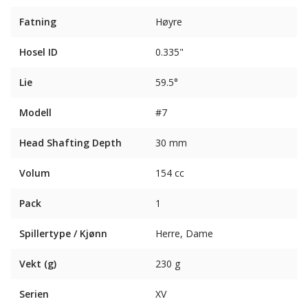
Fatning
Høyre
Hosel ID
0.335"
Lie
59.5°
Modell
#7
Head Shafting Depth
30 mm
Volum
154 cc
Pack
1
Spillertype / Kjønn
Herre, Dame
Vekt (g)
230 g
Serien
XV