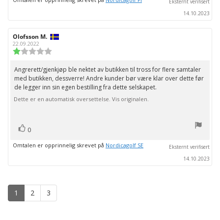
Eksternt verifisert
14.10.2023
Forfatter:
Olofsson M.
Omtaledato:
22.09.2022
Karakter:
1.0
av
Angrerett/gjenkjøp ble nektet av butikken til tross for flere samtaler
Omtaletekst:
5
med butikken, dessverre! Andre kunder bør være klar over dette før
mulige
de legger inn sin egen bestilling fra dette selskapet.
Dette er en automatisk oversettelse. Vis originalen.
stemmer
Liker
0
Omtalen er opprinnelig skrevet på
Nordicagolf SE
Eksternt verifisert
14.10.2023
1
2
3