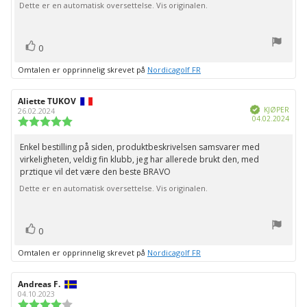
Dette er en automatisk oversettelse. Vis originalen.
stemmer
Liker
0
Omtalen er opprinnelig skrevet på
Nordicagolf FR
Forfatter:
Aliette TUKOV
Omtaledato:
Verifisert
KJØPER
26.02.2024
Dato
04.02.2024
Karakter:
for
5.0
kjøp:
av
Enkel bestilling på siden, produktbeskrivelsen samsvarer med
Omtaletekst:
5
virkeligheten, veldig fin klubb, jeg har allerede brukt den, med
mulige
prztique vil det være den beste BRAVO
Dette er en automatisk oversettelse. Vis originalen.
stemmer
Liker
0
Omtalen er opprinnelig skrevet på
Nordicagolf FR
Forfatter:
Andreas F.
Omtaledato:
04.10.2023
Karakter: