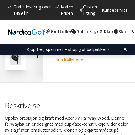
Gratis levering over
Match
Custom
Kundeservice
1499 kr
Prisen
Fitting
Golfkøller
Golfutstyr & Klær
Skaft &
Gjennomsnittskarakter:
4.4
(
stemmer:
23
)
Omtaler (
15
)
Acer XV Fairway Wood-R
Kjøp fler, spar mer – shop golfballpakker ›
Kun køllehode
Beskrivelse
Opplev presisjon og kraft med Acer XV Fairway Wood. Denne
fairwaykøllen er designet med cup-face-konstruksjon, der deler
av slagflaten omslutter sålen, kronen og skjørtområdet på