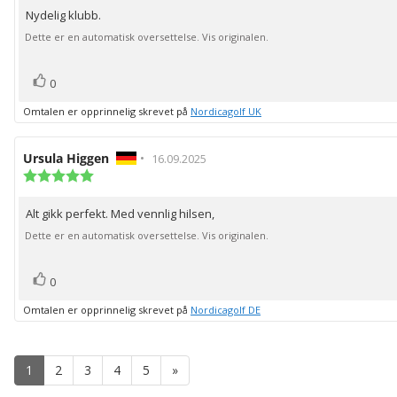
av
Nydelig klubb.
Omtaletekst:
5
mulige
Dette er en automatisk oversettelse. Vis originalen.
stemmer
Liker
0
Omtalen er opprinnelig skrevet på
Nordicagolf UK
Forfatter:
Ursula Higgen
•
Omtaledato:
16.09.2025
Karakter:
5.0
av
Alt gikk perfekt. Med vennlig hilsen,
Omtaletekst:
5
mulige
Dette er en automatisk oversettelse. Vis originalen.
stemmer
Liker
0
Omtalen er opprinnelig skrevet på
Nordicagolf DE
1
2
3
4
5
»