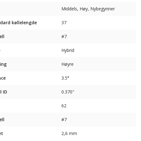
Middels, Høy, Nybegynner
dard køllelengde
37
ll
#7
e
Hybrid
ing
Høyre
nce
3.5°
l ID
0.370"
62
ll
#7
et
2,6 mm