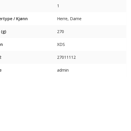
1
lertype / Kjønn
Herre, Dame
 (g)
270
en
XDS
2
27011112
e
admin