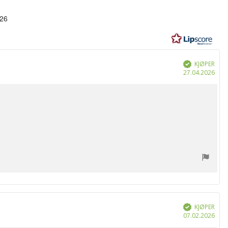
r:
126
KJØPER
Verifisert
Dat
27.04.2026
for
kjøp
KJØPER
Verifisert
Dat
07.02.2026
for