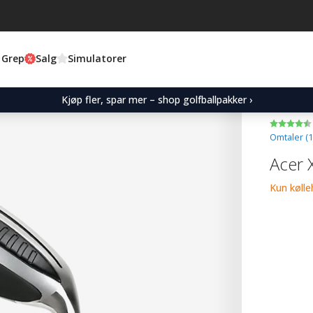
 Grep
Salg
Simulatorer
Kjøp fler, spar mer – shop golfballpakker ›
Omtaler (
1
Acer 
Kun køll