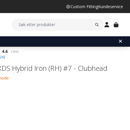
Custom Fitting
Kundeservice
Gjennomsnittskarakter:
4.6
(
stemmer:
184
)
26
)
XDS Hybrid Iron (RH) #7 - Clubhead
ehode