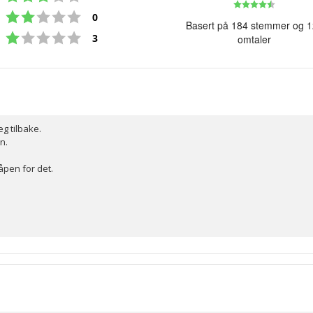
Karakte
Karakter: 2 av 5 mulige
stemmer
0
4.6
Basert på 184 stemmer og 
Karakter: 1 av 5 mulige
av
stemmer
3
omtaler
5
mulige
eg tilbake.
n.
 åpen for det.