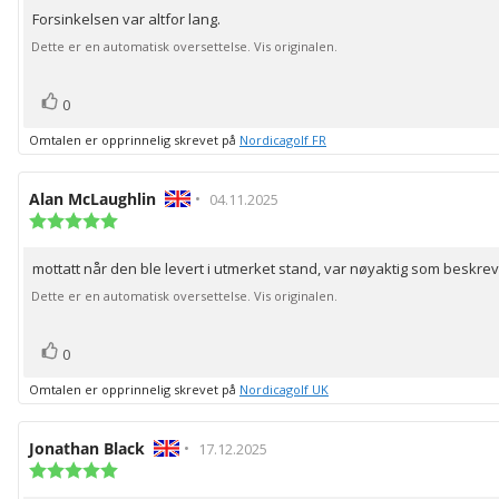
av
Forsinkelsen var altfor lang.
Omtaletekst:
5
mulige
Dette er en automatisk oversettelse. Vis originalen.
stemmer
Liker
0
Omtalen er opprinnelig skrevet på
Nordicagolf FR
Forfatter:
Alan McLaughlin
•
Omtaledato:
04.11.2025
Karakter:
5.0
av
mottatt når den ble levert i utmerket stand, var nøyaktig som beskrev
Omtaletekst:
5
mulige
Dette er en automatisk oversettelse. Vis originalen.
stemmer
Liker
0
Omtalen er opprinnelig skrevet på
Nordicagolf UK
Forfatter:
Jonathan Black
•
Omtaledato:
17.12.2025
Karakter:
5.0