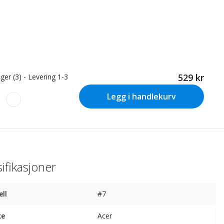
529 kr
ger (3) - Levering 1-3
Legg i handlekurv
ifikasjoner
ll
#7
ke
Acer