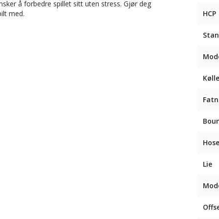
sker å forbedre spillet sitt uten stress. Gjør deg
ilt med.
HCP
Stan
Mode
Køll
Fatn
Bou
Hose
Lie
Mode
Offs