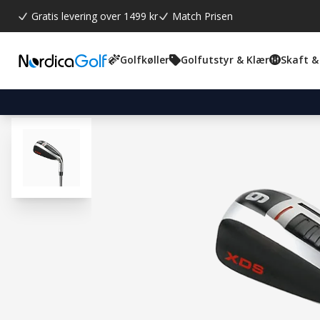
Gratis levering over 1499 kr
Match Prisen
Golfkøller
Golfutstyr & Klær
Skaft &