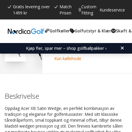
Gratis levering over
Match
Custom
Kundeservice
1499 kr
Prisen
Fitting
Golfkøller
Golfutstyr & Klær
Skaft &
Gjennomsnittskarakter:
4.6
(
stemmer:
205
)
Omtaler (
152
)
Acer XB Satin Wedge-Lef
Kjøp fler, spar mer – shop golfballpakker ›
Kun køllehode
Beskrivelse
Oppdag Acer XB Satin Wedge, en perfekt kombinasjon av
tradisjon og eleganse for golfentusiaster. Med sitt klassiske
tåredråpeform, smal toppkant og minimal offset, tilbyr denne
bladstil-wedgen presisjon og stil. Den fireveis kambrerte sålen
og moderate bounce-vinkler gir maksimal spillbarhet fra ulike