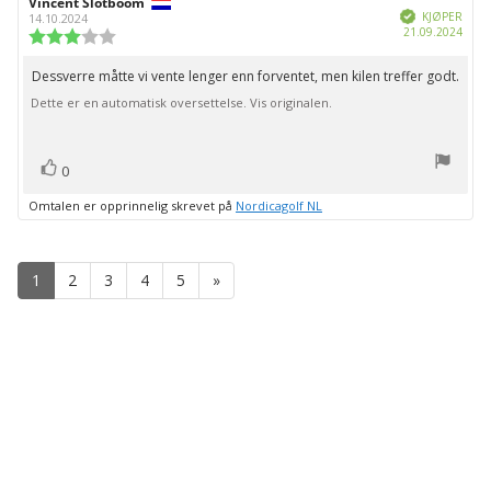
Forfatter:
Vincent Slotboom
Omtaledato:
Verifisert
KJØPER
14.10.2024
Dato
21.09.2024
Karakter:
for
3.0
kjøp:
av
Dessverre måtte vi vente lenger enn forventet, men kilen treffer godt.
Omtaletekst:
5
Dette er en automatisk oversettelse. Vis originalen.
mulige
stemmer
Liker
0
Omtalen er opprinnelig skrevet på
Nordicagolf NL
1
2
3
4
5
»