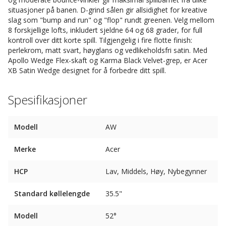
situasjoner på banen. D-grind sålen gir allsidighet for kreative
slag som "bump and run" og "flop" rundt greenen. Velg mellom
8 forskjellige lofts, inkludert sjeldne 64 og 68 grader, for full
kontroll over ditt korte spill. Tilgjengelig i fire flotte finish:
perlekrom, matt svart, høyglans og vedlikeholdsfri satin. Med
Apollo Wedge Flex-skaft og Karma Black Velvet-grep, er Acer
XB Satin Wedge designet for å forbedre ditt spill.
Spesifikasjoner
Modell
AW
Merke
Acer
HCP
Lav, Middels, Høy, Nybegynner
Standard køllelengde
35.5"
Modell
52°