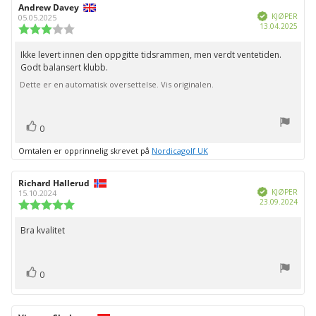
Forfatter:
Andrew Davey
Omtaledato:
Verifisert
KJØPER
05.05.2025
Dato
13.04.2025
Karakter:
for
3.0
kjøp:
av
Ikke levert innen den oppgitte tidsrammen, men verdt ventetiden.
Omtaletekst:
5
Godt balansert klubb.
mulige
Dette er en automatisk oversettelse. Vis originalen.
stemmer
Liker
0
Omtalen er opprinnelig skrevet på
Nordicagolf UK
Forfatter:
Richard Hallerud
Omtaledato:
Verifisert
KJØPER
15.10.2024
Dato
23.09.2024
Karakter:
for
5.0
kjøp:
av
Bra kvalitet
Omtaletekst:
5
mulige
stemmer
Liker
0