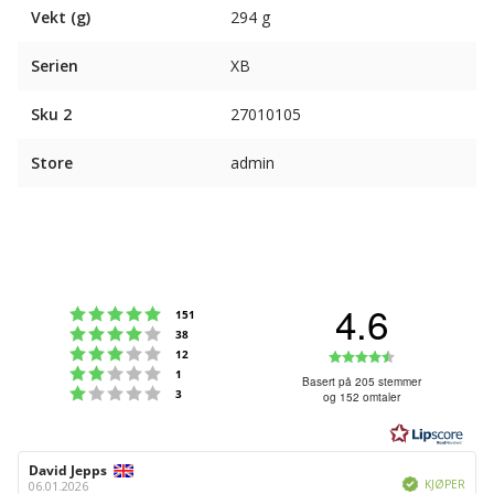
Vekt (g)
294 g
Serien
XB
Sku 2
27010105
Store
admin
4.6
Karakter: 5 av 5 mulige
stemmer
151
Karakter: 4 av 5 mulige
stemmer
38
Karakter: 3 av 5 mulige
Karakter:
stemmer
12
Karakter: 2 av 5 mulige
stemmer
1
4.6
Basert på 205 stemmer
Karakter: 1 av 5 mulige
stemmer
3
og 152 omtaler
av
5
mulige
Forfatter:
David Jepps
Omtaledato:
Verifisert
KJØPER
06.01.2026