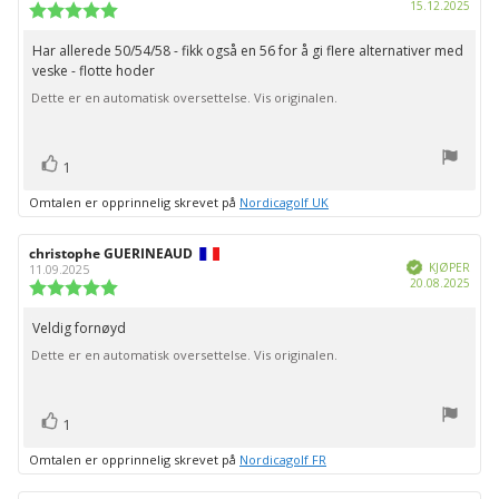
Dato
15.12.2025
Karakter:
for
5.0
kjøp:
av
Har allerede 50/54/58 - fikk også en 56 for å gi flere alternativer med
Omtaletekst:
5
veske - flotte hoder
mulige
Dette er en automatisk oversettelse. Vis originalen.
stemmer
Liker
1
Omtalen er opprinnelig skrevet på
Nordicagolf UK
Forfatter:
christophe GUERINEAUD
Omtaledato:
Verifisert
KJØPER
11.09.2025
Dato
20.08.2025
Karakter:
for
5.0
kjøp:
av
Veldig fornøyd
Omtaletekst:
5
Dette er en automatisk oversettelse. Vis originalen.
mulige
stemmer
Liker
1
Omtalen er opprinnelig skrevet på
Nordicagolf FR