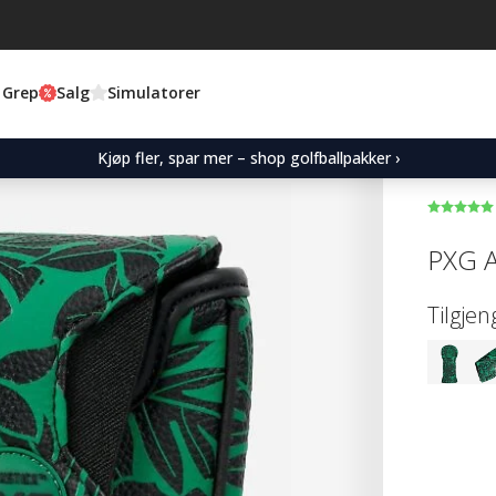
 Grep
Salg
Simulatorer
Kjøp fler, spar mer – shop golfballpakker ›
PXG A
Tilgjen