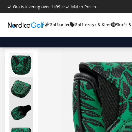
Gratis levering over 1499 kr
Match Prisen
Golfkøller
Golfutstyr & Klær
Skaft &