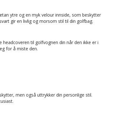
retan ytre og en myk velour innside, som beskytter
art gir en livlig og morsom stil til din golfbag.
headcoveren til golfvognen din når den ikke er i
deg for å miste den.
tter, men også uttrykker din personlige stil.
usiast.