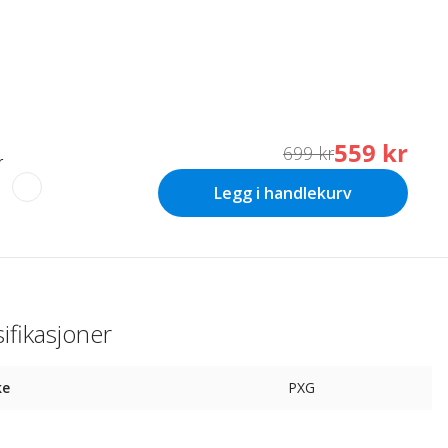
559 kr
699 kr
r
Legg i handlekurv
ifikasjoner
ke
PXG