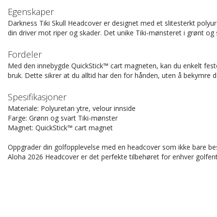
Egenskaper
Darkness Tiki Skull Headcover er designet med et slitesterkt polyu
din driver mot riper og skader. Det unike Tiki-mønsteret i grønt og sv
Fordeler
Med den innebygde QuickStick™ cart magneten, kan du enkelt feste 
bruk. Dette sikrer at du alltid har den for hånden, uten å bekymre 
Spesifikasjoner
Materiale: Polyuretan ytre, velour innside
Farge: Grønn og svart Tiki-mønster
Magnet: QuickStick™ cart magnet
Oppgrader din golfopplevelse med en headcover som ikke bare besky
Aloha 2026 Headcover er det perfekte tilbehøret for enhver golfent