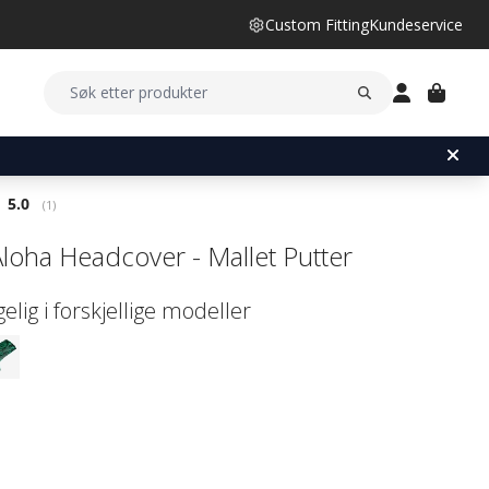
Custom Fitting
Kundeservice
Gjennomsnittskarakter:
5.0
(
stemmer:
1
)
loha Headcover - Mallet Putter
gelig i forskjellige modeller